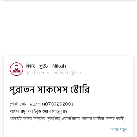
নিকাহ - نكاح - Nikah
30 December, 2022, 10:37 am
পুরাতন সাকসেস স্টোরি
পোস্ট কোড:
#zmm0703202001
আসসালামু আলাইকুম ওয়া রহমাতুল্লাহ।
শুরুতেই আমরা আল্লাহ সুবহা'নাহু ওয়াতা'য়ালার দরবারে শুকরিয়া আদায় করছি।
অতঃপর নিকাহ গ্রুপের এডমিন প্যানেলের সকল সদস্যদের উপর কৃতজ্ঞতা
আরো পড়ুন
জ্ঞাপন করছি। আল্লাহ পাকের অশেষ মেহেরবানীতে এবং নিকাহ গ্রুপের