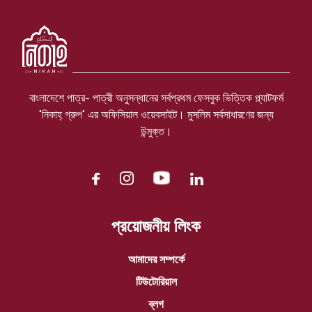
আমরা শুনি তখন সত্যিই খুব আনন্দিত হই ও উৎসাহ পাই। নতুন করে কাজের
উদ্যম ফিরে পাই। মন থেকে দোয়া আসে। আমরা আমাদের এসব পরিশ্রমের
বিনিময়ে আপনাদের থেকে এতটুকু কৃতজ্ঞতা আশা করতেই পারি। এই গ্রুপের
উসিলায় সুন্নতী বিয়ে করে সবাই যেনো দুনিয়া ও আখিরাতের সফলতা অর্জন
করতে পারি সেই আশা করছি। আমিন।
বাংলাদেশে পাত্র- পাত্রী অনুসন্ধানের সর্বপ্রথম ফেসবুক ভিত্তিক প্ল্যাটফর্ম
"নিকাহ্ গ্রুপ" এর অফিসিয়াল ওয়েবসাইট। মুসলিম সর্বসাধারণের জন্য
উন্মুক্ত।
প্রয়োজনীয় লিংক
আমাদের সম্পর্কে
টিউটোরিয়াল
ব্লগ